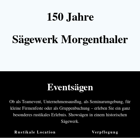
150 Jahre
Sägewerk Morgenthaler
Eventsägen
Ob als Teamevent, Unternehmensausflug, als Seminarumgebung, für
kleine Firmenfeste oder als Gruppenbuchung – erleben Sie ein ganz
besonderes rustikales Erlebnis. Showsägen in einem historischen
Sägewerk.
Rustikale Location
Verpflegung