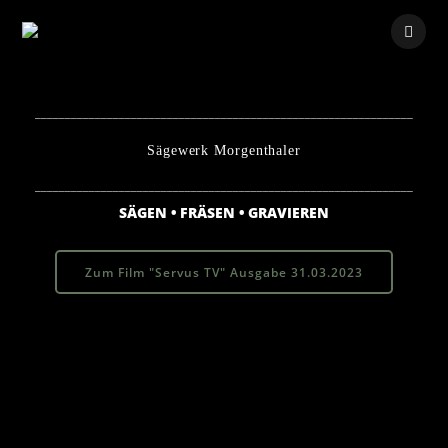
Skip
to
content
_______________________________________________________________
Sägewerk Morgenthaler
_______________________________________________________________
SÄGEN • FRÄSEN • GRAVIEREN
Zum Film "Servus TV" Ausgabe 31.03.2023